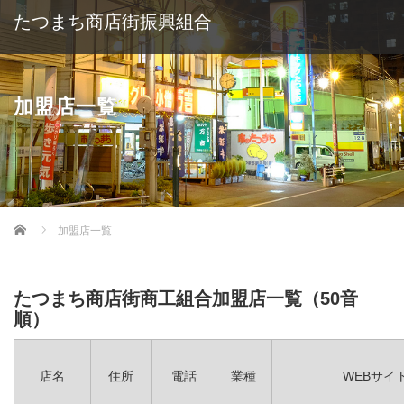
たつまち商店街振興組合
加盟店一覧
Home
加盟店一覧
たつまち商店街商工組合加盟店一覧（50音
順）
店名
住所
電話
業種
WEBサイ