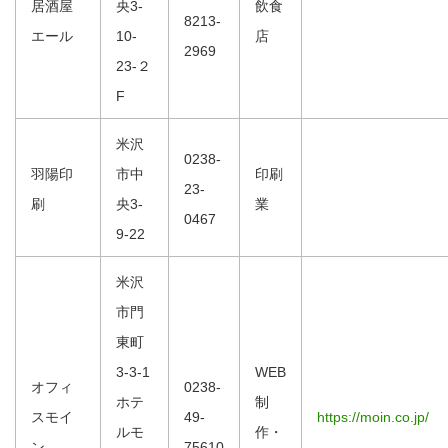
居酒屋
央3-
飲食
8213-
エール
10-
店
2969
23-２
F
米沢
0238-
羽陽印
市中
印刷
23-
刷
央3-
業
0467
9-22
米沢
市門
東町
3-3-1
WEB
オフィ
0238-
ホテ
制
スモイ
49-
https://moin.co.jp/
ルモ
作・
ン
75610