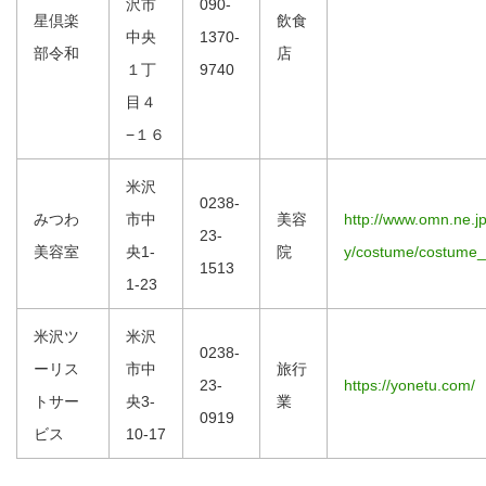
沢市
090-
星倶楽
飲食
中央
1370-
部令和
店
１丁
9740
目４
−１６
米沢
0238-
みつわ
市中
美容
http://www.omn.ne.jp
23-
美容室
央1-
院
y/costume/costume_
1513
1-23
米沢ツ
米沢
0238-
ーリス
市中
旅行
23-
https://yonetu.com/
トサー
央3-
業
0919
ビス
10-17