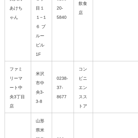
飲食
あけち
目１
20-
店
ゃん
１−１
5840
６ ブ
ルー
ビル
1F
ファミ
コン
米沢
リーマ
0238-
ビニ
市中
ート中
37-
エン
央3-
央3丁目
8677
スス
3-8
店
トア
山形
県米