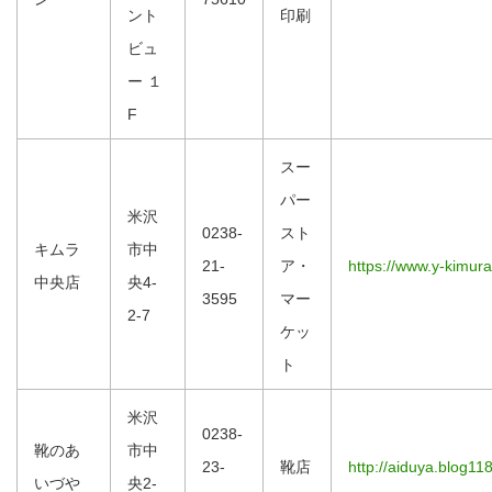
ント
印刷
ビュ
ー １
F
スー
パー
米沢
0238-
スト
キムラ
市中
21-
ア・
https://www.y-kimura
中央店
央4-
3595
マー
2-7
ケッ
ト
米沢
0238-
靴のあ
市中
23-
靴店
http://aiduya.blog11
いづや
央2-