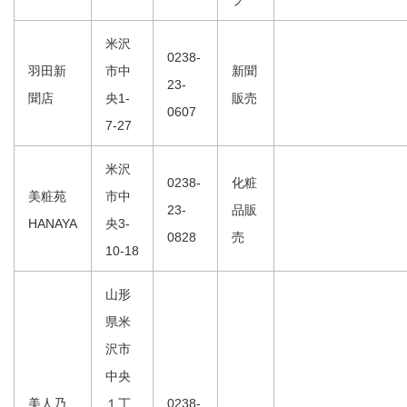
プ
米沢
0238-
羽田新
市中
新聞
23-
聞店
央1-
販売
0607
7-27
米沢
0238-
化粧
美粧苑
市中
23-
品販
HANAYA
央3-
0828
売
10-18
山形
県米
沢市
中央
美人乃
１丁
0238-