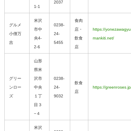
2037
1-1
米沢
食肉
グルメ
0238-
市中
店・
https://yonezawagyu
小僧万
24-
央4-
飲食
mankiti.net/
吉
5455
2-6
店
山形
県米
グリー
沢市
0238-
飲食
ンロー
中央
24-
https://greenroses.jp
店
ズ
１丁
9032
目３
−４
米沢