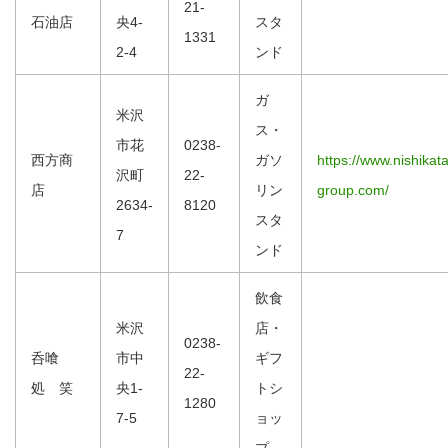
21-
石油店
央4-
スタ
1331
2-4
ンド
ガ
米沢
ス・
市花
0238-
西方商
ガソ
https://www.nishikata
沢町
22-
店
リン
group.com/
2634-
8120
スタ
7
ンド
飲食
米沢
店・
0238-
呑喰
市中
ギフ
22-
処 笑
央1-
トシ
1280
7-5
ョッ